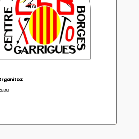
Organitza:
CEBG