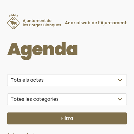
Anar al web de l’Ajuntament
Agenda
Selecciona els actes
Selecciona el mes
Selecciona la categoria
Filtra